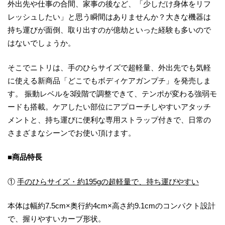
外出先や仕事の合間、家事の後など、「少しだけ身体をリフ
レッシュしたい」と思う瞬間はありませんか？大きな機器は
持ち運びが面倒、取り出すのが億劫といった経験も多いので
はないでしょうか。
そこでニトリは、手のひらサイズで超軽量、外出先でも気軽
に使える新商品「どこでもボディケアガンプチ」を発売しま
す。 振動レベルを3段階で調整できて、テンポが変わる強弱モ
ードも搭載。ケアしたい部位にアプローチしやすいアタッチ
メントと、持ち運びに便利な専用ストラップ付きで、日常の
さまざまなシーンでお使い頂けます。
■商品特長
①
手のひらサイズ・約195gの超軽量で、持ち運びやすい
本体は幅約7.5cm×奥行約4cm×高さ約9.1cmのコンパクト設計
で、握りやすいカーブ形状。