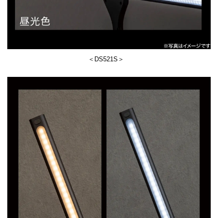
＜DS521S＞