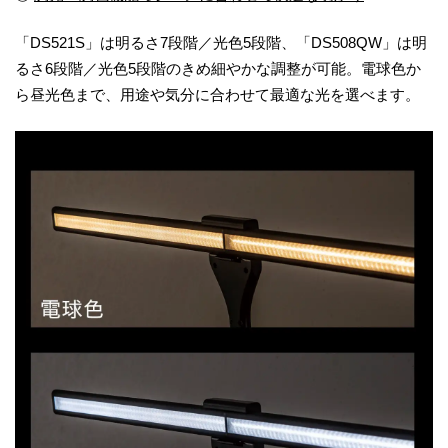
「DS521S」は明るさ7段階／光色5段階、「DS508QW」は明
るさ6段階／光色5段階のきめ細やかな調整が可能。電球色か
ら昼光色まで、用途や気分に合わせて最適な光を選べます。