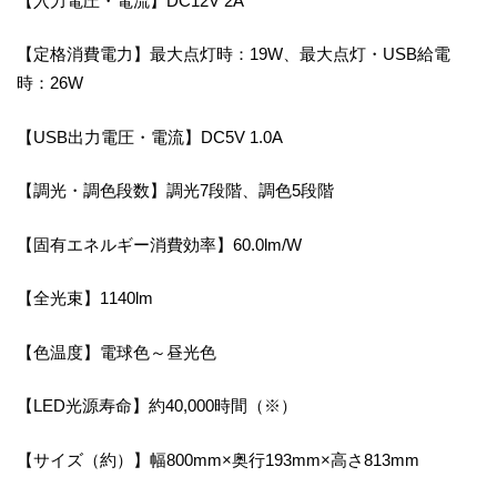
【入力電圧・電流】DC12V 2A
【定格消費電力】最大点灯時：19W、最大点灯・USB給電
時：26W
【USB出力電圧・電流】DC5V 1.0A
【調光・調色段数】調光7段階、調色5段階
【固有エネルギー消費効率】60.0lm/W
【全光束】1140lm
【色温度】電球色～昼光色
【LED光源寿命】約40,000時間（※）
【サイズ（約）】幅800mm×奥行193mm×高さ813mm