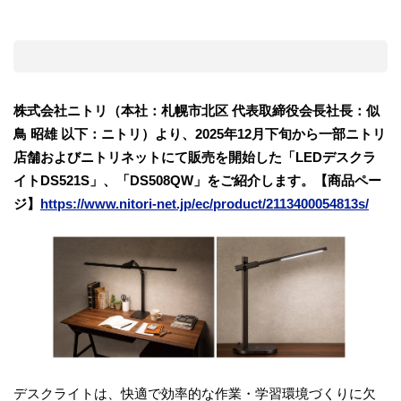
株式会社ニトリ（本社：札幌市北区 代表取締役会長社長：似
鳥 昭雄 以下：ニトリ）より、2025年12⽉下旬から一部ニトリ
店舗およびニトリネットにて販売を開始した「LEDデスクラ
イトDS521S」、「DS508QW」をご紹介します。【商品ペー
ジ】
https://www.nitori-net.jp/ec/product/2113400054813s/
デスクライトは、快適で効率的な作業・学習環境づくりに欠