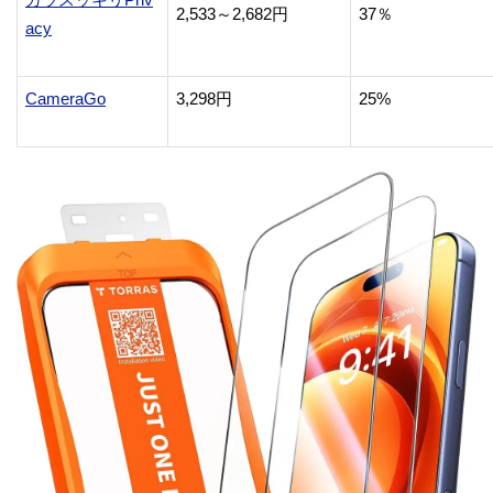
2,533～2,682円
37％
acy
CameraGo
3,298円
25%