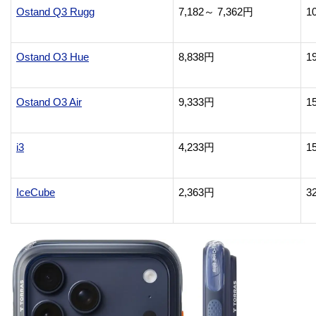
Ostand Q3 Rugg
7,182～ 7,362円
1
Ostand O3 Hue
8,838円
1
Ostand O3 Air
9,333円
1
i3
4,233円
1
IceCube
2,363円
3