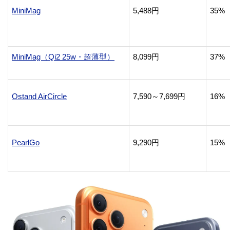
MiniMag
5,488円
35%
MiniMag（Qi2 25w・超薄型）
8,099円
37%
Ostand AirCircle
7,590～7,699円
16%
PearlGo
9,290円
15%