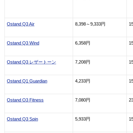
Ostand Q3 Air
8,398～9,333円
1
Ostand Q3 Wind
6,358円
1
Ostand Q3 レザートーン
7,208円
1
Ostand Q1 Guardian
4,233円
1
Ostand O3 Fitness
7,080円
2
Ostand Q3 Spin
5,933円
1