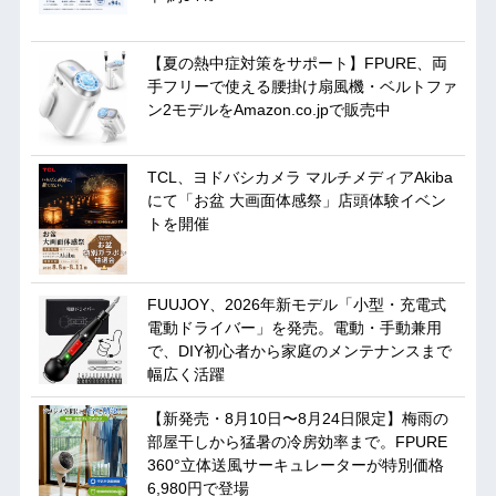
【夏の熱中症対策をサポート】FPURE、両
手フリーで使える腰掛け扇風機・ベルトファ
ン2モデルをAmazon.co.jpで販売中
TCL、ヨドバシカメラ マルチメディアAkiba
にて「お盆 大画面体感祭」店頭体験イベン
トを開催
FUUJOY、2026年新モデル「小型・充電式
電動ドライバー」を発売。電動・手動兼用
で、DIY初心者から家庭のメンテナンスまで
幅広く活躍
【新発売・8月10日〜8月24日限定】梅雨の
部屋干しから猛暑の冷房効率まで。FPURE
360°立体送風サーキュレーターが特別価格
6,980円で登場