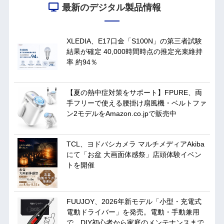
最新のデジタル製品情報
XLEDIA、E17口金「S100N」の第三者試験
結果が確定 40,000時間時点の推定光束維持
率 約94％
【夏の熱中症対策をサポート】FPURE、両
手フリーで使える腰掛け扇風機・ベルトファ
ン2モデルをAmazon.co.jpで販売中
TCL、ヨドバシカメラ マルチメディアAkiba
にて「お盆 大画面体感祭」店頭体験イベン
トを開催
FUUJOY、2026年新モデル「小型・充電式
電動ドライバー」を発売。電動・手動兼用
で、DIY初心者から家庭のメンテナンスまで