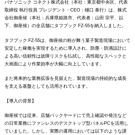
パナソニック コネクト株式会社（本社：東京都中央区、代表
取締役 執行役員 プレジデント・CEO：樋口 泰行）は、株式
会社御座候（本社：兵庫県姫路市、代表者：山田 宗平、以
下、御座候）の全店舗にタフブック FZ-55を納入しました。
タフブック FZ-55は、御座候の粉が舞う菓子製造現場において
安定した稼働を実現するために導入され、防塵・防滴設計に
よる高い信頼性は故障リスクを払拭し、高性能なスペックと
大画面により作業効率が大幅に向上しています。
また将来的な業務拡張を見据えた、製造現場の持続的な成長
を支える基盤としても活用されています。
【導入の背景】
御座候では従来、店舗バックヤードにて売上確認や発注など
の日常業務にファンレスのデスクトップ型パネルPCを活用し
ていました。しかし、実際の運用においては以下のような課