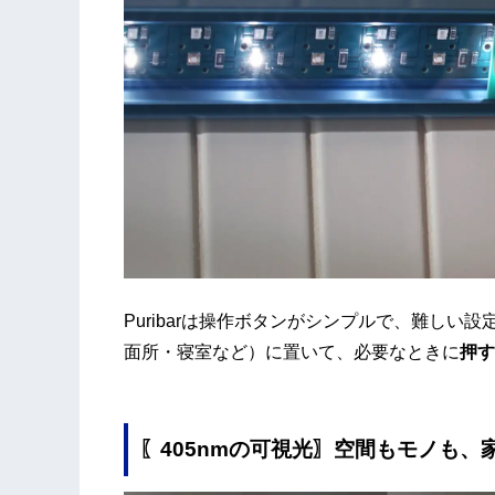
Puribarは操作ボタンがシンプルで、難し
面所・寝室など）に置いて、必要なときに
押す
〖405nmの可視光〗空間もモノも、