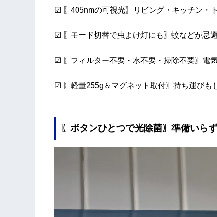
☑ 〖405nmの可視光〗リビング・キッチン
☑ 〖モード切替で虫よけ灯にも〗蚊などが忌避
☑ 〖フィルター不要・水不要・掃除不要〗電
☑ 〖軽量255g＆マグネット取付〗持ち運び
〖ボタンひとつで光除菌〗準備いら