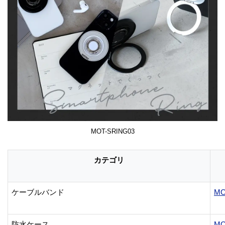
MOT-SRING03
カテゴリ
ケーブルバンド
MO
防水ケース
MO