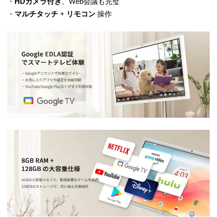
・
HDカメラ付き
、Web会議も完璧
・
マルチタッチ
+
リモコン
操作