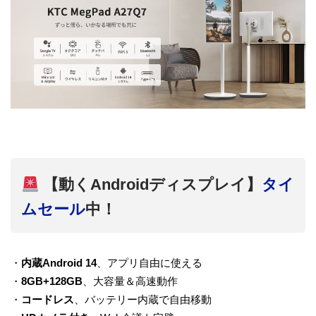
【動くAndroidディスプレイ】
タイ
ムセール
中！
・
内蔵Android 14
、アプリ自由に使える
・
8GB+128GB
、大容量＆高速動作
・
コードレス
、バッテリー内蔵で自由移動