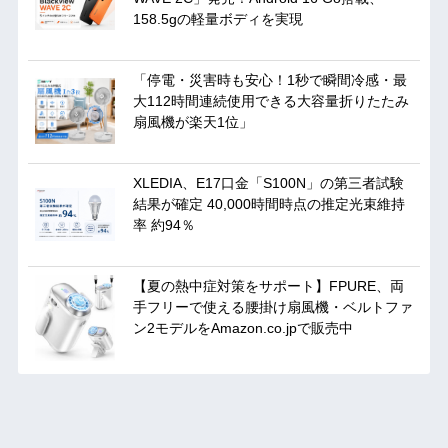
158.5gの軽量ボディを実現
「停電・災害時も安心！1秒で瞬間冷感・最
大112時間連続使用できる大容量折りたたみ
扇風機が楽天1位」
XLEDIA、E17口金「S100N」の第三者試験
結果が確定 40,000時間時点の推定光束維持
率 約94％
【夏の熱中症対策をサポート】FPURE、両
手フリーで使える腰掛け扇風機・ベルトファ
ン2モデルをAmazon.co.jpで販売中