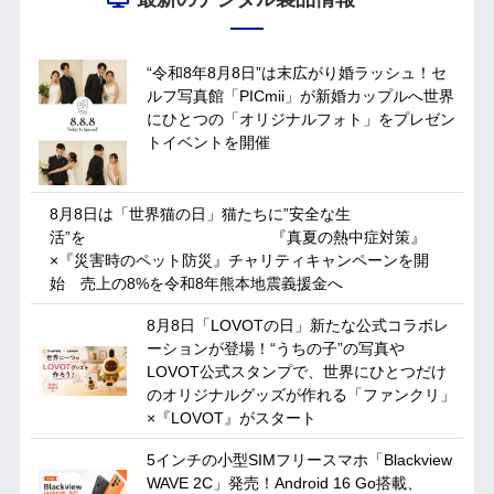
“令和8年8月8日”は末広がり婚ラッシュ！セ
ルフ写真館「PICmii」が新婚カップルへ世界
にひとつの「オリジナルフォト」をプレゼン
トイベントを開催
8月8日は「世界猫の日」猫たちに”安全な生
活”を 『真夏の熱中症対策』
×『災害時のペット防災』チャリティキャンペーンを開
始 売上の8%を令和8年熊本地震義援金へ
8月8日「LOVOTの日」新たな公式コラボレ
ーションが登場！“うちの子”の写真や
LOVOT公式スタンプで、世界にひとつだけ
のオリジナルグッズが作れる「ファンクリ」
×『LOVOT』がスタート
5インチの小型SIMフリースマホ「Blackview
WAVE 2C」発売！Android 16 Go搭載、