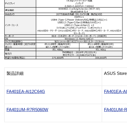
製品詳細
ASUS St
FA401EA-AI12C64G
FA401EA-A
FA401UM-R7R5060W
FA401UM-