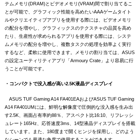
テムメモリ(DRAM)とビデオメモリ(VRAM)間で割り当てるこ
とが可能で、グラフィック性能を高めたいAAAゲームタイト
ルやクリエイティブアプリを使用する際には、ビデオメモリ
の配分を増やし、グラフィックスのテクスチャの品質を高め
たり、生産性が求められるアプリを使用する際には、システ
ムメモリの配分を増やし、複数タスクの処理を効率よく実行
するなど、柔軟に使用できます。メモリの割り当ては、ASUS
の設定ユーティリティアプリ「Armoury Crate」より容易に行
うことが可能です。
・コンパクトで没入感が高い2.5K液晶ディスプレイ
ASUS TUF Gaming A14 FA401EAおよびASUS TUF Gaming
A14 FA401UMには、鮮明な解像度で圧倒的な没入感を生み出
す2.5K、画面占有率約88％、アスペクト比16:10、リフレッシ
ュレート165Hz、応答速度3ms、14型液晶ディスプレイを搭載
しています。また、180度まで開くヒンジを採用し、どのよう
なシーンでも最適な角度で使用することができます。