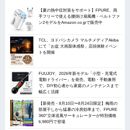
【夏の熱中症対策をサポート】FPURE、両
手フリーで使える腰掛け扇風機・ベルトファ
ン2モデルをAmazon.co.jpで販売中
TCL、ヨドバシカメラ マルチメディアAkiba
にて「お盆 大画面体感祭」店頭体験イベン
トを開催
FUUJOY、2026年新モデル「小型・充電式
電動ドライバー」を発売。電動・手動兼用
で、DIY初心者から家庭のメンテナンスまで
幅広く活躍
【新発売・8月10日〜8月24日限定】梅雨の
部屋干しから猛暑の冷房効率まで。FPURE
360°立体送風サーキュレーターが特別価格
6,980円で登場