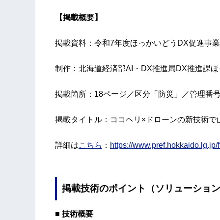
【掲載概要】
掲載資料：令和7年度ほっかいどうDX促進事業
制作：北海道経済部AI・DX推進局DX推進課
掲載箇所：18ページ／区分「防災」／管理番号
掲載タイトル：ココヘリ×ドローンの新技術で
詳細は
こちら
：
https://www.pref.hokkaido.lg.jp/
掲載技術のポイント（ソリューショ
■ 技術概要