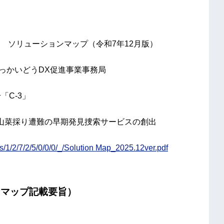
 ソリューションマップ（令和7年12月版）
ほっかいどうDX促進事業事務局
「C-3」
山菜採り遭難の早期発見捜索サービスの創出
fs/1/2/7/2/5/0/0/0/_/Solution Map_2025.12ver.pdf
ンマップ記載要旨）