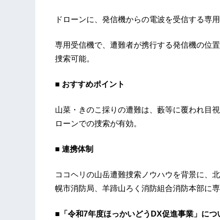
ドローンに、発信機からの電波を受信する専
専用受信機で、遭難者が携行する発信機の位置
捜索可能。
■ おすすめポイント
山菜・きのこ採りの遭難は、藪等に覆われ目視
ローンでの捜索が有効。
■ 連携体制
ココヘリの山岳遭難捜索ノウハウを背景に、北
幌市消防局、羊蹄山ろく消防組合消防本部に専
■「令和7年度ほっかいどうDX促進事業」につ