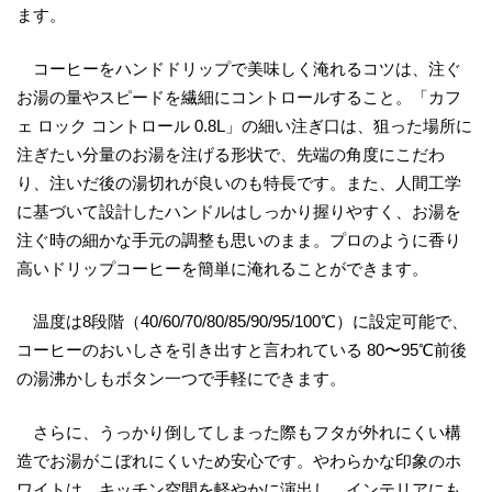
ます。
コーヒーをハンドドリップで美味しく淹れるコツは、注ぐ
お湯の量やスピードを繊細にコントロールすること。「カフ
ェ ロック コントロール 0.8L」の細い注ぎ口は、狙った場所に
注ぎたい分量のお湯を注げる形状で、先端の角度にこだわ
り、注いだ後の湯切れが良いのも特長です。また、人間工学
に基づいて設計したハンドルはしっかり握りやすく、お湯を
注ぐ時の細かな手元の調整も思いのまま。プロのように香り
高いドリップコーヒーを簡単に淹れることができます。
温度は8段階（40/60/70/80/85/90/95/100℃）に設定可能で、
コーヒーのおいしさを引き出すと言われている 80〜95℃前後
の湯沸かしもボタン一つで手軽にできます。
さらに、うっかり倒してしまった際もフタが外れにくい構
造でお湯がこぼれにくいため安心です。やわらかな印象のホ
ワイトは、キッチン空間を軽やかに演出し、インテリアにも