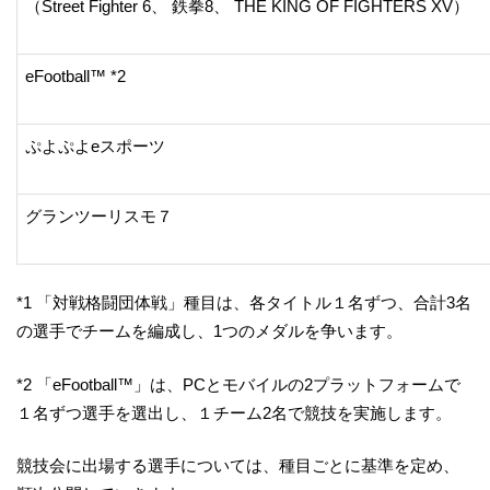
（Street Fighter 6、 鉄拳8、 THE KING OF FIGHTERS XV）
eFootball™ *2
ぷよぷよeスポーツ
グランツーリスモ７
*1 「対戦格闘団体戦」種目は、各タイトル１名ずつ、合計3名
の選手でチームを編成し、1つのメダルを争います。
*2 「eFootball™」は、PCとモバイルの2プラットフォームで
１名ずつ選手を選出し、１チーム2名で競技を実施します。
競技会に出場する選手については、種目ごとに基準を定め、