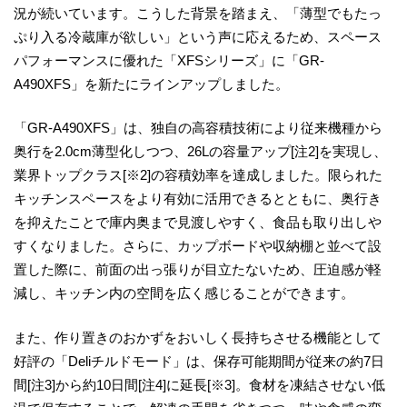
況が続いています。こうした背景を踏まえ、「薄型でもたっ
ぷり入る冷蔵庫が欲しい」という声に応えるため、スペース
パフォーマンスに優れた「XFSシリーズ」に「GR-
A490XFS」を新たにラインアップしました。
「GR-A490XFS」は、独自の高容積技術により従来機種から
奥行を2.0cm薄型化しつつ、26Lの容量アップ[注2]を実現し、
業界トップクラス[※2]の容積効率を達成しました。限られた
キッチンスペースをより有効に活用できるとともに、奥行き
を抑えたことで庫内奥まで見渡しやすく、食品も取り出しや
すくなりました。さらに、カップボードや収納棚と並べて設
置した際に、前面の出っ張りが目立たないため、圧迫感が軽
減し、キッチン内の空間を広く感じることができます。
また、作り置きのおかずをおいしく長持ちさせる機能として
好評の「Deliチルドモード」は、保存可能期間が従来の約7日
間[注3]から約10日間[注4]に延長[※3]。食材を凍結させない低