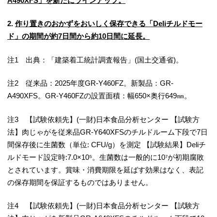
A490XFS」を新たにラインアップ。
2.
作り置きのおかずをおいしく保存できる「Deliチルドモー
ド」の期間が約7日間から約10日間に延長。
注1 出典：「建築着工統計調査報告」(国土交通省)。
注2 従来品：2025年度GR-Y460FZ。新製品：GR-
A490XFS。GR-Y460FZの設置面積：幅650×奥行649㎜。
注3 【試験依頼先】(一財)日本食品分析センター 【試験方
法】肉じゃがを従来品GR-Y640XFSのチルドルーム下段で7日
間保存後に生菌数（単位: CFU/g）を測定 【試験結果】Deliチ
ルドモード設定時:7.0×10⁵。生菌数は一般的に10⁷が初期腐敗
とされています。賞味・消費期限を延ばす効果はなく、表記
の保存期間を保証するものではありません。
注4 【試験依頼先】(一財)日本食品分析センター 【試験方