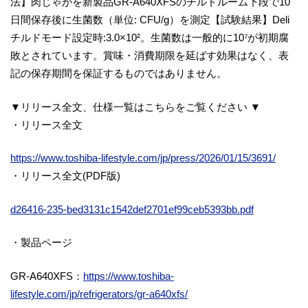
法】肉じゃがを新製品GR-A640XFSのチルドルーム下段で10
日間保存後に生菌数（単位: CFU/g）を測定【試験結果】Deli
チルドモード設定時:3.0×10²。生菌数は一般的に10⁷が初期腐
敗とされています。賞味・消費期限を延ばす効果はなく、表
記の保存期間を保証するものではありません。
▼リリース全文、仕様一覧はこちらをご覧ください ▼
・リリース全文
https://www.toshiba-lifestyle.com/jp/press/2026/01/15/3691/
・リリース全文(PDF版)
d26416-235-bed3131c1542def2701ef99ceb5393bb.pdf
・製品ページ
GR-A640XFS：
https://www.toshiba-
lifestyle.com/jp/refrigerators/gr-a640xfs/