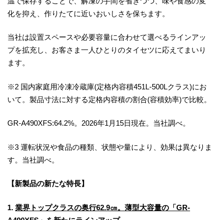
温で保存することで、解凍の手間を省きつつ、味や食感の変
化を抑え、作りたてに近いおいしさを保ちます。
当社は設置スペースや必要容量に合わせて選べるラインアッ
プを拡充し、お客さま一人ひとりのタイセツに応えてまいり
ます。
※2 国内家庭用冷凍冷蔵庫(定格内容積451L-500Lクラス)にお
いて。製品寸法に対する定格内容積の割合(容積効率)で比較。
GR-A490XFS:64.2%。2026年1月15日現在。当社調べ。
※3 運転状況や食品の種類、状態や量により、効果は異なりま
す。当社調べ。
【新製品の新たな特長】
1.
業界トップクラスの奥行62.9㎝。薄型大容量の「GR-