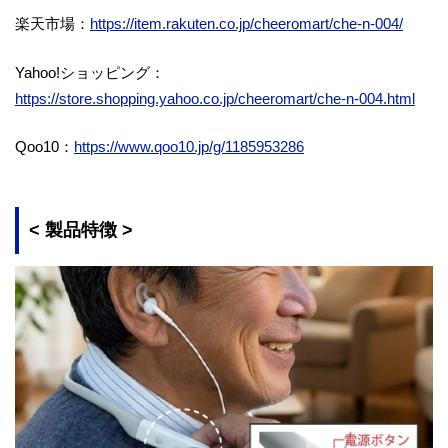
楽天市場：
https://item.rakuten.co.jp/cheeromart/che-n-004/
Yahoo!ショッピング：
https://store.shopping.yahoo.co.jp/cheeromart/che-n-004.html
Qoo10：
https://www.qoo10.jp/g/1185953286
< 製品特徴 >