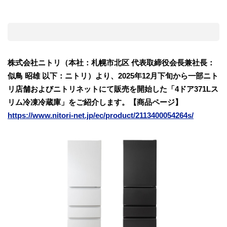
株式会社ニトリ（本社：札幌市北区 代表取締役会長兼社長：
似鳥 昭雄 以下：ニトリ）より、2025年12⽉下旬から一部ニト
リ店舗およびニトリネットにて販売を開始した「4ドア371Lス
リム冷凍冷蔵庫」をご紹介します。【商品ページ】
https://www.nitori-net.jp/ec/product/2113400054264s/