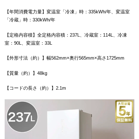
【年間消費電力量】変温室「冷凍」時：335kWh/年、変温室
「冷蔵」時：330kWh/年
【定格内容積】全定格内容積：237L、冷蔵室：114L、冷凍
室：90L、変温室：33L
【外形寸法（約）】幅562mm×奥行565mm×高さ1725mm
【質量（約）】48kg
【コードの長さ（約）】2.1m