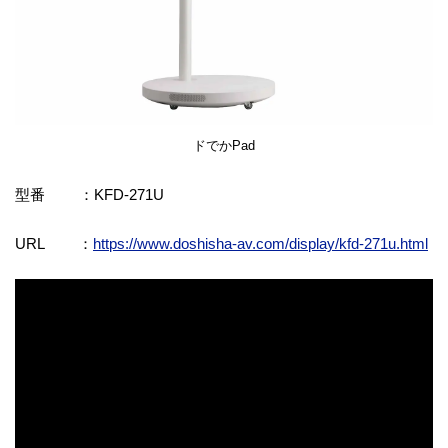
ドでかPad
型番 ：KFD-271U
URL ：
https://www.doshisha-av.com/display/kfd-271u.html