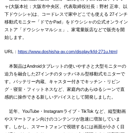
ャ(大阪本社：大阪市中央区、代表取締役社長：野村 正幸、以
下ドウシシャ)は、コードレスで家中どこでも使える 27インチ
移動式モニター「ドでかPad」をドウシシャの公式オンライン
ストア「ドウシシャマルシェ」、家電量販店などで販売を開
始します。
URL：
https://www.doshisha-av.com/display/kfd-271u.html
本製品はAndroidタブレットの使いやすさと大型モニターの
迫力を融合した27インチのタッチパネル型移動式モニターで
す。バッテリー内蔵、キャスター付きでキッチン・リビン
グ・寝室・フィットネスなど、家庭内のあらゆるシーンで直
感的に操作できる新しいデバイスとして開発しました。
近年、YouTube・Instagramライブ・TikTok など、縦型動画
やスマートフォン向けのコンテンツが急速に増加していま
す。しかし、スマートフォンで視聴するには画面が小さく目