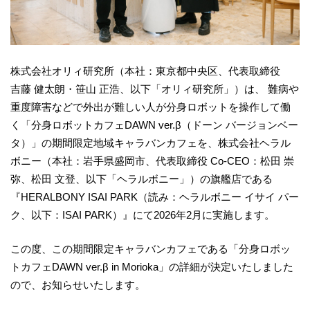
株式会社オリィ研究所（本社：東京都中央区、代表取締役
吉藤 健太朗・笹山 正浩、以下「オリィ研究所」）は、 難病や
重度障害などで外出が難しい人が分身ロボットを操作して働
く「分身ロボットカフェDAWN ver.β（ドーン バージョンベー
タ）」の期間限定地域キャラバンカフェを、株式会社ヘラル
ボニー（本社：岩手県盛岡市、代表取締役 Co-CEO：松田 崇
弥、松田 文登、以下「ヘラルボニー」）の旗艦店である
『HERALBONY ISAI PARK（読み：ヘラルボニー イサイ パー
ク、以下：ISAI PARK）』にて2026年2月に実施します。
この度、この期間限定キャラバンカフェである「分身ロボッ
トカフェDAWN ver.β in Morioka」の詳細が決定いたしました
ので、お知らせいたします。