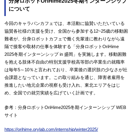
分身ロボットOriHime2025冬期インターンシップ
について
今回のキャラバンカフェでは、本活動に協賛いただいている
協賛各社様の支援を受け、全国から参加する12~25歳の移動困
難者が、分身ロボットカフェで働く先輩達に教わりながら遠
隔で接客や取材の仕事を体験する「分身ロボットOriHime
2025冬期インターンシップ in 盛岡」を実施します。移動困難
を抱える肢体不自由の特別支援学校高等部の卒業生の就職率
は毎年5～10％と言われており、卒業後の選択肢の少なさが社
会課題となっています。この取り組みを通じ、障害者雇用を
推進したい地元企業の視察も受け入れ、東北エリアをはじ
め、全国での就労実績を広げていく計画です。
参考：分身ロボットOriHime2025冬期インターンシップ WEB
サイト
https://orihime.orylab.com/internship/winter2025/