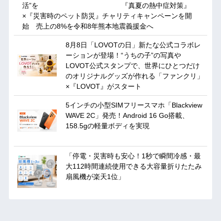
活”を 『真夏の熱中症対策』
×『災害時のペット防災』チャリティキャンペーンを開
始 売上の8%を令和8年熊本地震義援金へ
8月8日「LOVOTの日」新たな公式コラボレ
ーションが登場！“うちの子”の写真や
LOVOT公式スタンプで、世界にひとつだけ
のオリジナルグッズが作れる「ファンクリ」
×『LOVOT』がスタート
5インチの小型SIMフリースマホ「Blackview
WAVE 2C」発売！Android 16 Go搭載、
158.5gの軽量ボディを実現
「停電・災害時も安心！1秒で瞬間冷感・最
大112時間連続使用できる大容量折りたたみ
扇風機が楽天1位」