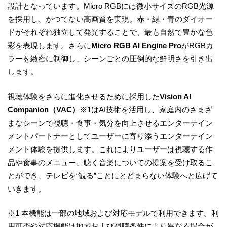
設計となっています。Micro RGBには微小サイズのRGB光源
を採用し、かつてない高画質を実現。赤・緑・青のダイオー
ドがそれぞれ独立して発光することで、最も自然で豊かな色
彩を表現します。さらに
Micro RGB AI Engine Pro
がRGBカ
ラーを緻密に制御し、シーンごとの圧倒的な鮮明さを引き出
します。
視聴体験をさらに進化させるために採用した
Vision AI
Companion（VAC）
※1はAI技術を活用し、家庭内のさまざ
まなシーンで視聴・食事・気分を向上させるエンターテイン
メントパートナーとしてユーザーに寄り添うエンターテイン
メント体験を提供します。これによりユーザーは視聴する作
品や食事のメニュー、聴く音楽についての提案を受け取るこ
とができ、テレビを“観る”ことにとどまらない体験へと広げて
いきます。
※1 本機能は一部の地域および対応モデルで利用できます。利
用可否や対応機能は地域および視聴条件により異なる場合が