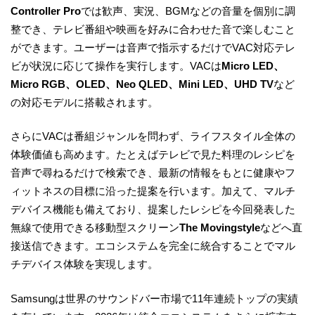
Controller Pro
では歓声、実況、BGMなどの音量を個別に調
整でき、テレビ番組や映画を好みに合わせた音で楽しむこと
ができます。ユーザーは音声で指示するだけでVAC対応テレ
ビが状況に応じて操作を実行します。VACは
Micro LED、
Micro RGB、OLED、Neo QLED、Mini LED、UHD TV
など
の対応モデルに搭載されます。
さらにVACは番組ジャンルを問わず、ライフスタイル全体の
体験価値も高めます。たとえばテレビで見た料理のレシピを
音声で尋ねるだけで検索でき、最新の情報をもとに健康やフ
ィットネスの目標に沿った提案を行います。加えて、マルチ
デバイス機能も備えており、提案したレシピを今回発表した
無線で使用できる移動型スクリーン
The Movingstyle
などへ直
接送信できます。エコシステムを完全に統合することでマル
チデバイス体験を実現します。
Samsungは世界のサウンドバー市場で11年連続トップの実績