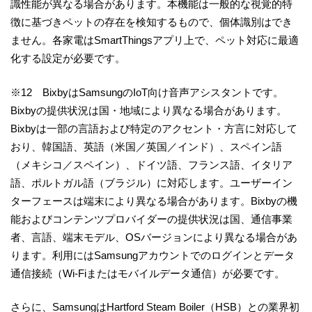
識性能が異なる場合があります。本機能は一般的な視覚的特
徴に基づきペットの存在を検知するもので、個体識別はでき
ません。各家電はSmartThingsアプリ上で、ペット対応に最適
化する設定が必要です。
※12 BixbyはSamsungのIoT向け音声アシスタントです。
Bixbyの提供状況は国・地域により異なる場合があります。
Bixbyは一部の言語および特定のアクセント・方言に対応して
おり、韓国語、英語（米国／英国／インド）、スペイン語
（メキシコ／スペイン）、ドイツ語、フランス語、イタリア
語、ポルトガル語（ブラジル）に対応します。ユーザーイン
ターフェースは端末により異なる場合があります。Bixbyの機
能およびコンテンツプロバイダーの提供状況は国、通信事業
者、言語、端末モデル、OSバージョンにより異なる場合があ
ります。利用にはSamsungアカウントでのログインとデータ
通信接続（Wi-Fiまたはモバイルデータ通信）が必要です。
さらに、SamsungはHartford Steam Boiler（HSB）との業界初