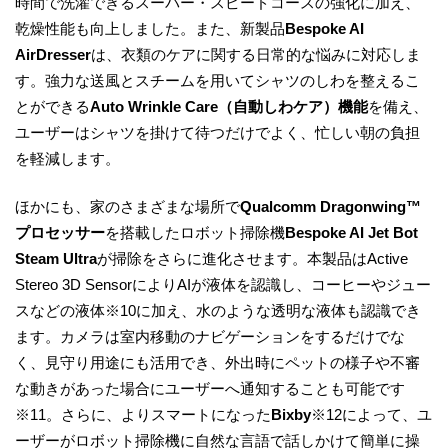
時間で洗濯できるスーパー・スピードコースの強化に加え、
乾燥性能も向上しました。また、新製品
Bespoke AI
AirDresser
は、衣類のケアに関する日常的な悩みに対応しま
す。強力な送風とスチームを用いてシャツのしわを整えるこ
とができる
Auto Wrinkle Care（自動しわケア）機能
を備え、
ユーザーはシャツを掛けて待つだけでよく、忙しい朝の負担
を軽減します。
ほかにも、家のさまざまな場所で
Qualcomm Dragonwing™
プロセッサー
を搭載したロボット掃除機
Bespoke AI Jet Bot
Steam Ultra
が掃除をさらに進化させます。本製品はActive
Stereo 3D SensorによりAIが液体を認識し、コーヒーやジュー
スなどの液体※10に加え、水のような透明な液体も認識でき
ます。カメラは室内移動のナビゲーションをするだけでな
く、見守り用途にも活用でき、外出時にペットの様子や不審
な動きがあった場合にユーザーへ通知することも可能です
※11。さらに、よりスマートになった
Bixby
※12によって、ユ
ーザーがロボット掃除機に自然な言語で話しかけて簡単に操