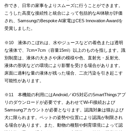
作でき、日常の家事をよりスムーズに行うことができます。
こうした高度な接続性と統合によって包括的なAI体験が評価
され、SamsungのBespoke AI家電はCES Innovation Awardを
受賞しました。
※10 液体のこぼれは、水やジュースなどの着色または透明
な液体で、7cm×7cm（容量15ml）以上のものを指します。識
別制度は、液体の大きさや床の模様や色、直射光・反射光、
液体の形状などの環境により影響を受ける場合があります。
床面に過剰な量の液体が残った場合、二次汚染を引き起こす
可能性があります。
※11 本機能の利用にはAndroid／iOS対応のSmartThingsアプ
リのダウンロードが必要です。あわせてWi-Fi接続および
Samsungアカウントが必要となります。認識対象は猫および
犬に限られます。ペットの姿勢や位置により認識が制限され
る場合があります。また、動物の種類や飼育環境によって認