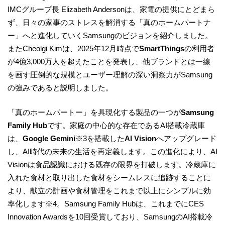
IMCグループ長 Elizabeth Andersonは、家電の提供にとどまら
ず、日々の家事のストレスを解消する「真のホームパートナ
ー」へと進化していくSamsungのビジョンを紹介しました。
またCheolgi Kimは、2025年12月時点で
SmartThings
の利用者
が4億3,000万人を超えたことを発表し、他ブランドとは一線
を画す圧倒的な規模とユーザー理解の深い洞察力がSamsung
の強みであると説明しました。
「真のホームパートー」を具現化する製品の一つが
Samsung
Family Hub
です。家庭の中心的な存在であるAI搭載冷蔵庫
は、
Google Gemini
※3を搭載した
AI Vision
へアップグレード
し、AI時代の未来の生活を再定義します。この進化により、AI
Visionは食品認識における既存の限界を打破します。冷蔵庫に
入れた食材と取り出した食材をシームレスに追跡することに
より、献立の計画や食材管理をこれまで以上にシンプルに効
率化します※4。Samsung Family Hubは、これまでにCES
Innovation Awardsを10回受賞しており、SamsungのAI搭載冷