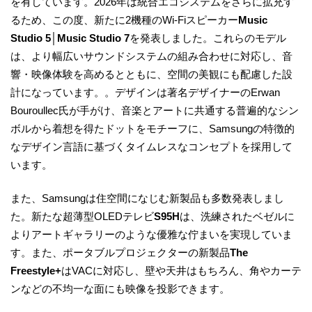
を有しています。2026年は統合エコシステムをさらに拡充す
るため、この度、新たに2機種のWi-Fiスピーカー
Music
Studio 5
│
Music Studio 7
を発表しました。これらのモデル
は、より幅広いサウンドシステムの組み合わせに対応し、音
響・映像体験を高めるとともに、空間の美観にも配慮した設
計になっています。。デザインは著名デザイナーのErwan
Bouroullec氏が手がけ、音楽とアートに共通する普遍的なシン
ボルから着想を得たドットをモチーフに、Samsungの特徴的
なデザイン言語に基づくタイムレスなコンセプトを採用して
います。
また、Samsungは住空間になじむ新製品も多数発表しまし
た。新たな超薄型OLEDテレビ
S95H
は、洗練されたベゼルに
よりアートギャラリーのような優雅な佇まいを実現していま
す。また、ポータブルプロジェクターの新製品
The
Freestyle+
はVACに対応し、壁や天井はもちろん、角やカーテ
ンなどの不均一な面にも映像を投影できます。