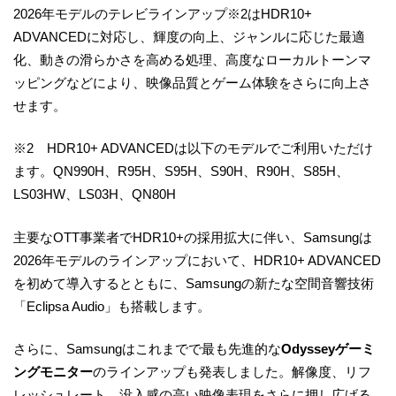
2026年モデルのテレビラインアップ※2はHDR10+
ADVANCEDに対応し、輝度の向上、ジャンルに応じた最適
化、動きの滑らかさを高める処理、高度なローカルトーンマ
ッピングなどにより、映像品質とゲーム体験をさらに向上さ
せます。
※2 HDR10+ ADVANCEDは以下のモデルでご利用いただけ
ます。QN990H、R95H、S95H、S90H、R90H、S85H、
LS03HW、LS03H、QN80H
主要なOTT事業者でHDR10+の採用拡大に伴い、Samsungは
2026年モデルのラインアップにおいて、HDR10+ ADVANCED
を初めて導入するとともに、Samsungの新たな空間音響技術
「Eclipsa Audio」も搭載します。
さらに、Samsungはこれまでで最も先進的な
Odysseyゲーミ
ングモニター
のラインアップも発表しました。解像度、リフ
レッシュレート、没入感の高い映像表現をさらに押し広げる