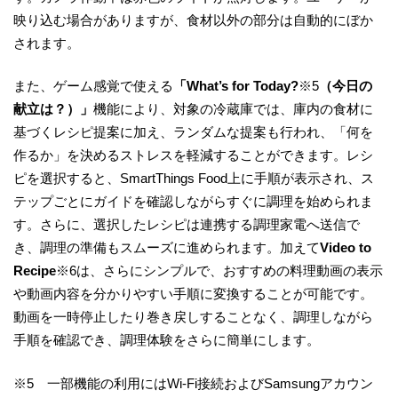
映り込む場合がありますが、食材以外の部分は自動的にぼか
されます。
また、ゲーム感覚で使える
「What’s for Today?
※5
（今日の
献立は？）」
機能により、対象の冷蔵庫では、庫内の食材に
基づくレシピ提案に加え、ランダムな提案も行われ、「何を
作るか」を決めるストレスを軽減することができます。レシ
ピを選択すると、SmartThings Food上に手順が表示され、ス
テップごとにガイドを確認しながらすぐに調理を始められま
す。さらに、選択したレシピは連携する調理家電へ送信で
き、調理の準備もスムーズに進められます。加えて
Video to
Recipe
※6は、さらにシンプルで、おすすめの料理動画の表示
や動画内容を分かりやすい手順に変換することが可能です。
動画を一時停止したり巻き戻しすることなく、調理しながら
手順を確認でき、調理体験をさらに簡単にします。
※5 一部機能の利用にはWi-Fi接続およびSamsungアカウン