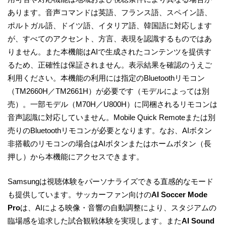
あります。音声コマンドは英語、フランス語、スペイン語、
ポルトガル語、ドイツ語、イタリア語、韓国語に対応します
が、すべてのアクセント、方言、表現を認識するものではあ
りません。また本機能はAIで生成されたコンテンツを提供す
るため、正確性は保証されません。表示結果を確認のうえご
利用ください。本機能の利用には指定のBluetoothリモコン
（TM2660H／TM2661H）が必要です（モデルによっては別
売）。一部モデル（M70H／U800H）に同梱されるリモコンは
音声認識に対応していません。Mobile Quick Remoteまたは別
売りのBluetoothリモコンが必要となります。なお、AIボタン
非搭載のリモコンの場合はAIボタンまたはホームボタン（長
押し）から本機能にアクセスできます。
Samsungは視聴体験をパーソナライズできる直感的なモード
も提供しています。サッカーファン向けの
AI Soccer Mode
Pro
は、AIによる映像・音響の自動調整により、スタジアムの
臨場感を追求した試合観戦体験を実現します。また
AI Sound