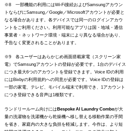
※8 一部機能の利用にはWi-Fi接続およびSamsungアカウン
トならびにSamsung／Google／Microsoftアカウントが必要と
なる場合があります。各デバイスでは同一のログインアカウ
ントをご利用ください。利用可能なアプリは国・地域・通信
事業者・ネットワーク環境・端末により異なる場合があり、
予告なく変更されることがあります。
※9 各ユーザーはあらかじめ画面搭載家電（スクリーン家
電）でSamsungアカウントの登録が必要です。1台のデバイス
につき最大6つのアカウントを登録できます。Voice IDの利用
にはBixbyの利用規約への同意が必要です。Voice IDの登録は
一部の家電、テレビ、モバイル端末で利用でき、1アカウント
につき登録できる音声は1種類です。
ランドリールーム向けには
Bespoke AI Laundry Combo
が大
量の洗濯物を洗濯機から乾燥機へ移し替える移動作業の手間
を省き、家庭内の大きな負担を軽減します。今作は、より短