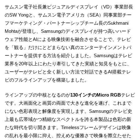
サムスン電子社長兼ビジュアルディスプレイ（VD）事業部長
のSW Yongと、サムスン電子アメリカ（SEA）同事業部チー
フマーケティング・パートナーシップチーム長のSukhmani
Mohtaが登壇し、Samsungのディスプレイが持つ高いハード
ウェア性能とAIによる映像技術を融合させることで、テレビ
を「観る」だけにとどまらない真のエンターテインメントパ
ートナーを提供する方法を紹介しました。Samsungはテレビ
業界を20年以上にわたり牽引してきた実績と知見をもとに、
ユーザーがテレビと全く新しい方法で対話できるAI搭載テレ
ビのフルラインアップを構築しました。
ラインアップの中核となるのが
130インチのMicro RGB
テレビ
です。大画面化と画質の両面で大きな進化を遂げ、これまで
にない色彩表現と解像度を実現します。Samsungのテレビ史
上最も広帯域かつ精細なスペクトルを誇る本製品は色彩の新
たな時代を切り開きます。Timelessフレームデザインは映像
の乱れを最小限に抑え、控えめな優雅さで映像を際立たせた