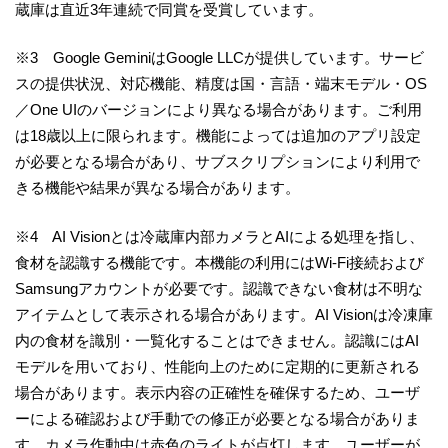
蔵庫は直近3年連続で同賞を受賞しています。
※3 Google GeminiはGoogle LLCが提供しています。サービ
スの提供状況、対応機能、精度は国・言語・端末モデル・OS
／One UIのバージョンにより異なる場合があります。ご利用
は18歳以上に限られます。機能によっては追加のアプリ設定
が必要となる場合があり、サブスクリプションにより利用で
きる機能や結果が異なる場合があります。
※4 AI Visionとは冷蔵庫内部カメラとAIによる処理を指し、
食材を認識する機能です。本機能の利用にはWi-Fi接続および
Samsungアカウントが必要です。認識できない食材は不明な
アイテムとして表示される場合があります。AI Visionは冷凍庫
内の食材を識別・一覧化することはできません。認識にはAI
モデルを用いており、性能向上のために定期的に更新される
場合があります。表示内容の正確性を確保するため、ユーザ
ーによる確認および手動での修正が必要となる場合がありま
す。カメラ作動中は赤色のライトが点灯します。ユーザーが