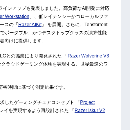
なラインアップも発表しました。高負荷なAI開発に対応
er Workstation
」、低レイテンシーかつローカルファ
ソースの「
Razer AIKit
」 を展開。さらに、Tenstorrent
でポータブル、かつデスクトップクラスの演算性能
発者向けに提供します。
LGとの協業により開発された 「
Razer Wolverine V3
なクラウドゲーミング体験を実現する、世界最速のワ
応答時間に基づく測定結果です。
求したゲーミングチェアコンセプト 「
Project
レイを実現するよう再設計された 「
Razer Iskur V2