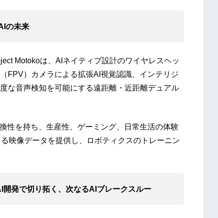
ルAIの未来
oject Motokoは、AIネイティブ設計のワイヤレスヘッ
（FPV）カメラによる拡張AI視覚認識、インテリジ
度な音声検知を可能にする遠距離・近距離デュアル
互換性を持ち、生産性、ゲーミング、日常生活の体験
よる映像データを提供し、ロボティクスのトレーニン
: ローカルAI開発で切り拓く、次なるAIブレークスルー