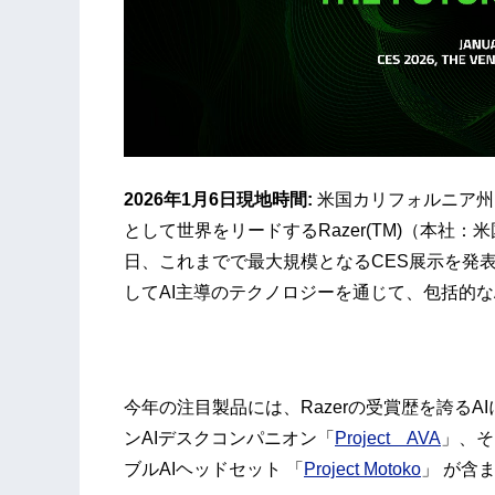
2026年1月6日現地時間:
米国カリフォルニア州
として世界をリードするRazer(TM)（本社
日、これまでで最大規模となるCES展示を発
してAI主導のテクノロジーを通じて、包括的な
今年の注目製品には、Razerの受賞歴を誇る
ンAIデスクコンパニオン「
Project AVA
」、そ
ブルAIヘッドセット 「
Project Motoko
」 が含