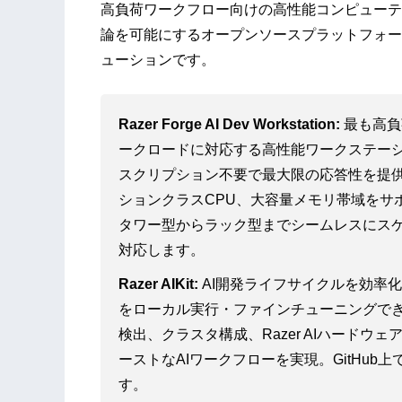
高負荷ワークフロー向けの高性能コンピューテ
論を可能にするオープンソースプラットフォー
ューションです。
Razer Forge AI Dev Workstation:
最も高負
ークロードに対応する高性能ワークステー
スクリプション不要で最大限の応答性を提供
ションクラスCPU、大容量メモリ帯域をサ
タワー型からラック型までシームレスにス
対応します。
Razer AIKit:
AI開発ライフサイクルを効率
をローカル実行・ファインチューニングでき
検出、クラスタ構成、Razer AIハード
ーストなAIワークフローを実現。GitHu
す。