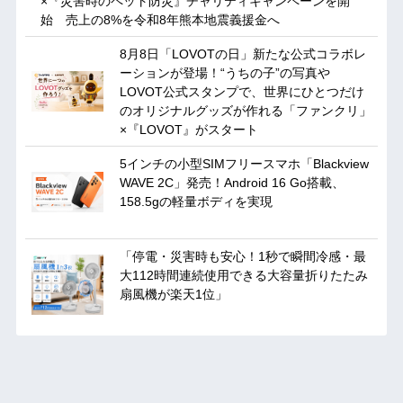
×『災害時のペット防災』チャリティキャンペーンを開
始 売上の8%を令和8年熊本地震義援金へ
8月8日「LOVOTの日」新たな公式コラボレ
ーションが登場！“うちの子”の写真や
LOVOT公式スタンプで、世界にひとつだけ
のオリジナルグッズが作れる「ファンクリ」
×『LOVOT』がスタート
5インチの小型SIMフリースマホ「Blackview
WAVE 2C」発売！Android 16 Go搭載、
158.5gの軽量ボディを実現
「停電・災害時も安心！1秒で瞬間冷感・最
大112時間連続使用できる大容量折りたたみ
扇風機が楽天1位」