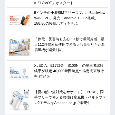
×『LOVOT』がスタート
5インチの小型SIMフリースマホ「Blackview
WAVE 2C」発売！Android 16 Go搭載、
158.5gの軽量ボディを実現
「停電・災害時も安心！1秒で瞬間冷感・最
大112時間連続使用できる大容量折りたたみ
扇風機が楽天1位」
XLEDIA、E17口金「S100N」の第三者試験
結果が確定 40,000時間時点の推定光束維持
率 約94％
【夏の熱中症対策をサポート】FPURE、両
手フリーで使える腰掛け扇風機・ベルトファ
ン2モデルをAmazon.co.jpで販売中