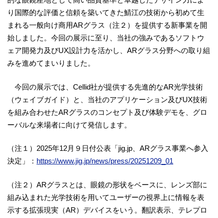
り国際的な評価と信頼を築いてきた鯖江の技術から初めて生
まれる一般向け商用ARグラス（注２）を提供する新事業を開
始しました。今回の展示に至り、当社の強みであるソフトウ
ェア開発力及びUX設計力を活かし、ARグラス分野への取り組
みを進めてまいりました。
今回の展示では、Cellid社が提供する先進的なAR光学技術
（ウェイブガイド）と、当社のアプリケーション及びUX技術
を組み合わせたARグラスのコンセプト及び体験デモを、グロ
ーバルな来場者に向けて発信します。
（注１）2025年12月９日付公表「jig.jp、ARグラス事業へ参入
決定」：
https://www.jig.jp/news/press/20251209_01
（注２）ARグラスとは、眼鏡の形状をベースに、レンズ部に
組み込まれた光学技術を用いてユーザーの視界上に情報を表
示する拡張現実（AR）デバイスをいう。翻訳表示、テレプロ