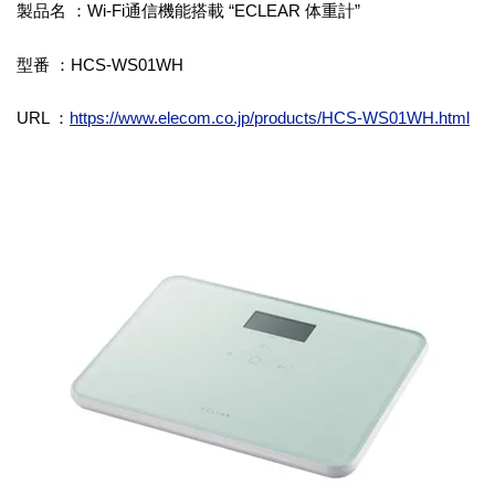
製品名 ：Wi-Fi通信機能搭載 “ECLEAR 体重計”
型番 ：HCS-WS01WH
URL ：
https://www.elecom.co.jp/products/HCS-WS01WH.html