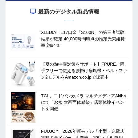
最新のデジタル製品情報
XLEDIA、E17口金「S100N」の第三者試験
結果が確定 40,000時間時点の推定光束維持
率 約94％
【夏の熱中症対策をサポート】FPURE、両
手フリーで使える腰掛け扇風機・ベルトファ
ン2モデルをAmazon.co.jpで販売中
TCL、ヨドバシカメラ マルチメディアAkiba
にて「お盆 大画面体感祭」店頭体験イベン
トを開催
FUUJOY、2026年新モデル「小型・充電式
電動ドライバー」を発売。電動・手動兼用