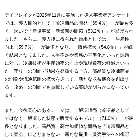
デイブレイクが2025年11月に実施した導入事業者アンケート
では、導入目的として「冷凍商品の開発（69.4％）」が最も多
く、次いで「新規事業・新業態の開拓（53.2％）」が挙げられ
ました。さらに、導入後に得られた効果としては、「生産性
向上（59.7％）」が最多となり、「販路拡大（54.8％）」が続
く結果となりました。人手不足や業務の平準化といった課題
に対し、冷凍技術が生産効率の向上や現場負荷の軽減といっ
た「守り」の側面で効果を発揮する一方、高品質な冷凍商品
の開発や流通範囲の拡大を通じて、新たな収益機会を創出す
る「攻め」の側面でも貢献している実態が明らかになってい
ます。
また、今後関心のあるテーマは、「解凍販売（冷凍品として
ではなく、解凍した状態で販売するモデル）（71.0％）」が最
多となりました。高品質・高付加価値な商品を「冷凍商品と
して売る」にとどまらない、新たな提供・販売手法への視野