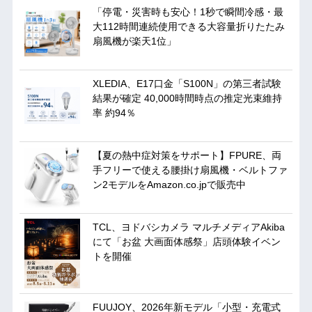
「停電・災害時も安心！1秒で瞬間冷感・最
大112時間連続使用できる大容量折りたたみ
扇風機が楽天1位」
XLEDIA、E17口金「S100N」の第三者試験
結果が確定 40,000時間時点の推定光束維持
率 約94％
【夏の熱中症対策をサポート】FPURE、両
手フリーで使える腰掛け扇風機・ベルトファ
ン2モデルをAmazon.co.jpで販売中
TCL、ヨドバシカメラ マルチメディアAkiba
にて「お盆 大画面体感祭」店頭体験イベン
トを開催
FUUJOY、2026年新モデル「小型・充電式