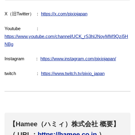
X（旧Twitter） ：
https://x.com/pixiojapan
Youtube ：
https://www.youtube.com/channel/UCK_rS3hIJNoyMM9Qzi5H
NBg
Instagram ：
https://www.instagram.com/pixiojapan/
twitch ：
https://www.twitch.tv/pixio_japan
【Hamee（ハミィ）株式会社 概要】
（ URL：
https://hamee.co.jp
）