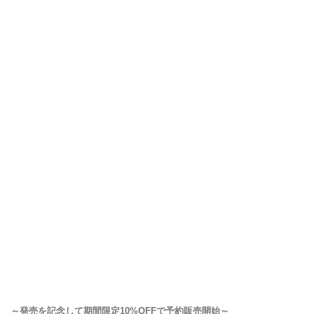
～発売を記念して期間限定10%OFFで予約販売開始～