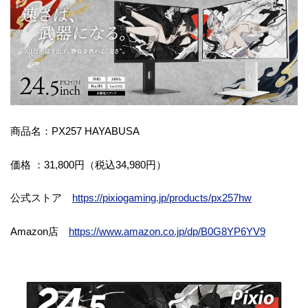
商品名：PX257 HAYABUSA
価格 ：31,800円（税込34,980円）
公式ストア
https://pixiogaming.jp/products/px257hw
Amazon店
https://www.amazon.co.jp/dp/B0G8YP6YV9