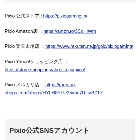
Pixio 公式ストア :
https://pixiogaming.jp/
Pixio Amazon店 ：
https://amzn.to/3CoiHWm
Pixio 楽天市場店 ：
https://www.rakuten.ne.jp/gold/pixiogaming/
Pixio Yahoo!ショッピング店 ：
https://store.shopping.yahoo.co.jp/pixio/
Pixio メルカリ店 ：
https://mercari-
shops.com/shops/HYLH8Yt7e35v5c7UUyBZTZ
Pixio公式SNSアカウント