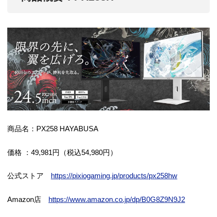
商品名：PX258 HAYABUSA
価格 ：49,981円（税込54,980円）
公式ストア
https://pixiogaming.jp/products/px258hw
Amazon店
https://www.amazon.co.jp/dp/B0G8Z9N9J2