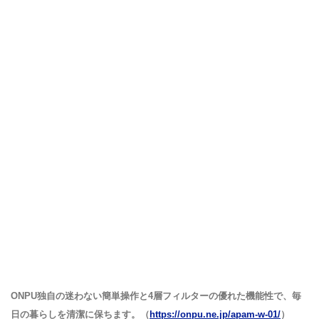
ONPU独自の迷わない簡単操作と4層フィルターの優れた機能性で、毎
日の暮らしを清潔に保ちます。（
https://onpu.ne.jp/apam-w-01/
）