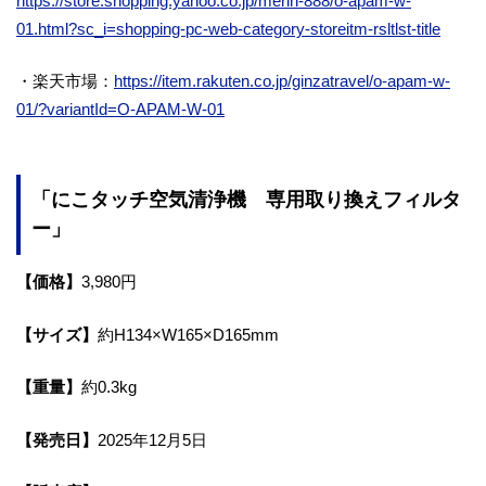
https://store.shopping.yahoo.co.jp/merin-888/o-apam-w-
01.html?sc_i=shopping-pc-web-category-storeitm-rsltlst-title
・楽天市場：
https://item.rakuten.co.jp/ginzatravel/o-apam-w-
01/?variantId=O-APAM-W-01
「にこタッチ空気清浄機 専用取り換えフィルタ
ー」
【価格】
3,980円
【サイズ】
約H134×W165×D165mm
【重量】
約0.3kg
【発売日】
2025年12月5日