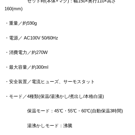
セット時(本体+マグ)：幅150×奥行110×高さ
160(mm)
・重量／約590g
・電源／ AC100V 50/60Hz
・消費電力／約270W
・最大容量／約300ml
・安全装置／電流ヒューズ、サーモスタット
・モード／4種類(保温/湯沸かし/煮出し/本格白湯)
保温モード：45℃・55℃・60℃(自動保温3時間)
湯沸かしモード：沸騰