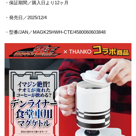
・保証期間／購入日より12ヶ月
・発売日／2025/12/4
・型番/JAN／MAGK25HWH-CTE/4580060603848