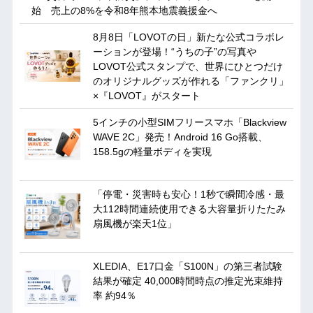
始 売上の8%を令和8年熊本地震義援金へ
8月8日「LOVOTの日」新たな公式コラボレ
ーションが登場！“うちの子”の写真や
LOVOT公式スタンプで、世界にひとつだけ
のオリジナルグッズが作れる「ファンクリ」
×『LOVOT』がスタート
5インチの小型SIMフリースマホ「Blackview
WAVE 2C」発売！Android 16 Go搭載、
158.5gの軽量ボディを実現
「停電・災害時も安心！1秒で瞬間冷感・最
大112時間連続使用できる大容量折りたたみ
扇風機が楽天1位」
XLEDIA、E17口金「S100N」の第三者試験
結果が確定 40,000時間時点の推定光束維持
率 約94％