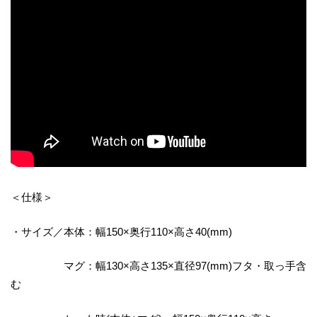
＜仕様＞
・サイズ／本体：幅150×奥行110×高さ40(mm)
マグ：幅130×高さ135×直径97(mm)フタ・取っ手含
む