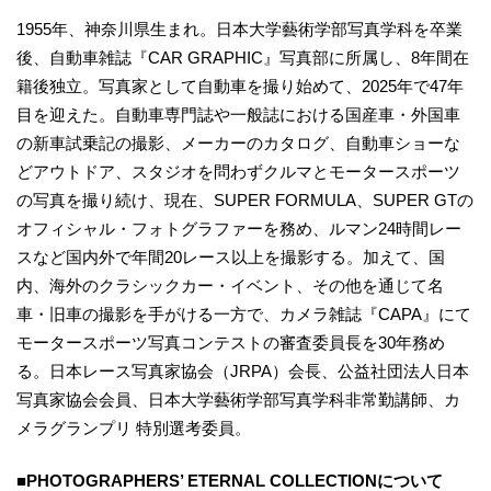
1955年、神奈川県生まれ。日本大学藝術学部写真学科を卒業
後、自動車雑誌『CAR GRAPHIC』写真部に所属し、8年間在
籍後独立。写真家として自動車を撮り始めて、2025年で47年
目を迎えた。自動車専門誌や一般誌における国産車・外国車
の新車試乗記の撮影、メーカーのカタログ、自動車ショーな
どアウトドア、スタジオを問わずクルマとモータースポーツ
の写真を撮り続け、現在、SUPER FORMULA、SUPER GTの
オフィシャル・フォトグラファーを務め、ルマン24時間レー
スなど国内外で年間20レース以上を撮影する。加えて、国
内、海外のクラシックカー・イベント、その他を通じて名
車・旧車の撮影を手がける一方で、カメラ雑誌『CAPA』にて
モータースポーツ写真コンテストの審査委員長を30年務め
る。日本レース写真家協会（JRPA）会長、公益社団法人日本
写真家協会会員、日本大学藝術学部写真学科非常勤講師、カ
メラグランプリ 特別選考委員。
■PHOTOGRAPHERS’ ETERNAL COLLECTIONについて