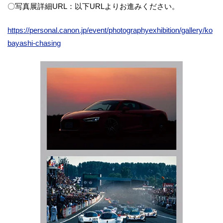
〇写真展詳細URL：以下URLよりお進みください。
https://personal.canon.jp/event/photographyexhibition/gallery/ko
bayashi-chasing