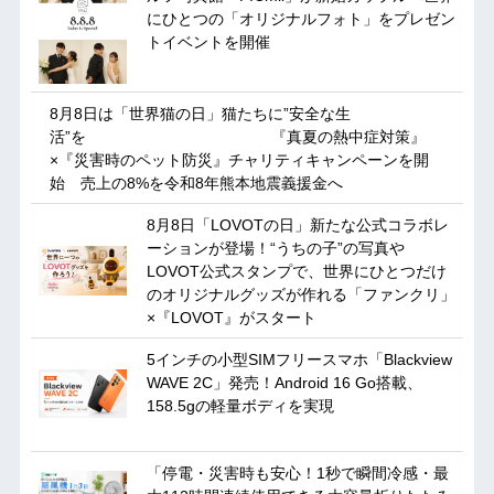
にひとつの「オリジナルフォト」をプレゼン
トイベントを開催
8月8日は「世界猫の日」猫たちに”安全な生
活”を 『真夏の熱中症対策』
×『災害時のペット防災』チャリティキャンペーンを開
始 売上の8%を令和8年熊本地震義援金へ
8月8日「LOVOTの日」新たな公式コラボレ
ーションが登場！“うちの子”の写真や
LOVOT公式スタンプで、世界にひとつだけ
のオリジナルグッズが作れる「ファンクリ」
×『LOVOT』がスタート
5インチの小型SIMフリースマホ「Blackview
WAVE 2C」発売！Android 16 Go搭載、
158.5gの軽量ボディを実現
「停電・災害時も安心！1秒で瞬間冷感・最