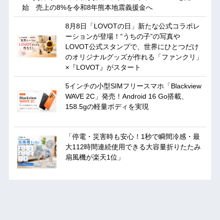
始 売上の8%を令和8年熊本地震義援金へ
8月8日「LOVOTの日」新たな公式コラボレ
ーションが登場！“うちの子”の写真や
LOVOT公式スタンプで、世界にひとつだけ
のオリジナルグッズが作れる「ファンクリ」
×『LOVOT』がスタート
5インチの小型SIMフリースマホ「Blackview
WAVE 2C」発売！Android 16 Go搭載、
158.5gの軽量ボディを実現
「停電・災害時も安心！1秒で瞬間冷感・最
大112時間連続使用できる大容量折りたたみ
扇風機が楽天1位」