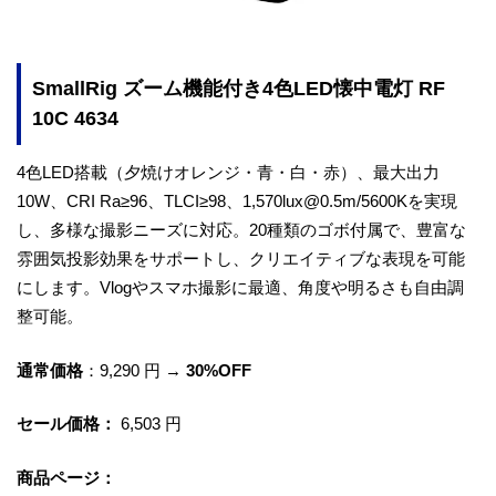
SmallRig ズーム機能付き4色LED懐中電灯 RF
10C 4634
4色LED搭載（夕焼けオレンジ・青・白・赤）、最大出力
10W、CRI Ra≥96、TLCI≥98、1,570lux@0.5m/5600Kを実現
し、多様な撮影ニーズに対応。20種類のゴボ付属で、豊富な
雰囲気投影効果をサポートし、クリエイティブな表現を可能
にします。Vlogやスマホ撮影に最適、角度や明るさも自由調
整可能。
通常価格
：9,290 円 →
30%OFF
セール価格：
6,503 円
商品ページ：