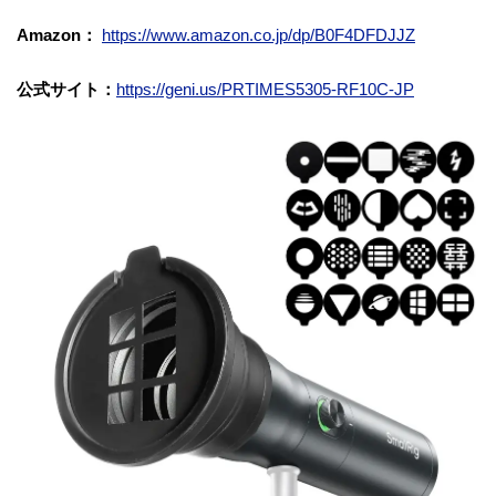
Amazon：
https://www.amazon.co.jp/dp/B0F4DFDJJZ
公式サイト：
https://geni.us/PRTIMES5305-RF10C-JP