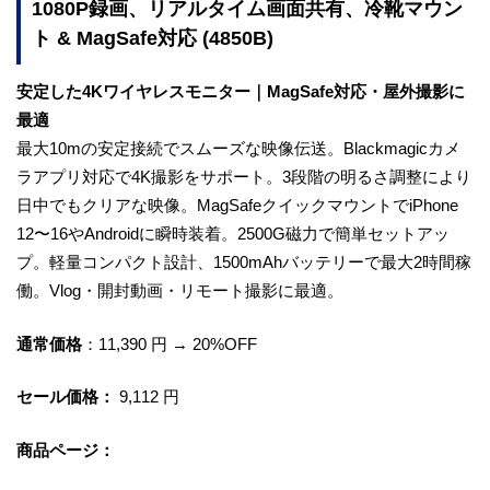
1080P録画、リアルタイム画面共有、冷靴マウン
ト & MagSafe対応 (4850B)
安定した4Kワイヤレスモニター｜MagSafe対応・屋外撮影に
最適
最大10mの安定接続でスムーズな映像伝送。Blackmagicカメ
ラアプリ対応で4K撮影をサポート。3段階の明るさ調整により
日中でもクリアな映像。MagSafeクイックマウントでiPhone
12〜16やAndroidに瞬時装着。2500G磁力で簡単セットアッ
プ。軽量コンパクト設計、1500mAhバッテリーで最大2時間稼
働。Vlog・開封動画・リモート撮影に最適。
通常価格
：11,390 円 → 20%OFF
セール価格：
9,112 円
商品ページ：