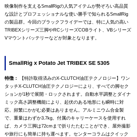
映像制作を支えるSmallRigの人気アイテムが勢ぞろい高品質
な設計とプロフェッショナルな使い勝手で知られるSmallRig
の製品群。今回のブラックフライデーでは、特に人気の高い
TRIBEXシリーズ三脚やRCシリーズCOBライト、VBシリーズ
Vマウントバッテリーなどが対象となります。
SmallRig x Potato Jet TRIBEX SE 5305
特徴：
【特許取得済みのX-CLUTCH油圧テクノロジー】ワン
タッチX-CLUTCH油圧テクノロジーにより、すべての脚セク
ションが1秒で展開・ロックされます。自動水平調整とダイナ
ミック高さ調整機能により、起伏のある地形にも瞬時に対
応。頻繁にかがむ必要はありません。アルミニウム合金製
で、重量はわずか3.7kg。付属のキャリーケースを使用すれ
ば、カメラ三脚は72cmまで折りたたむことができ、屋外撮影
や旅行にも簡単に持ち運べます。センターコラムはクイック