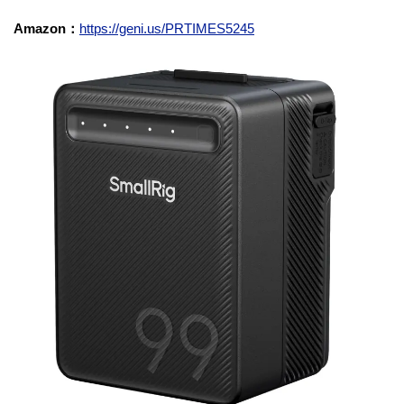
Amazon：
https://geni.us/PRTIMES5245