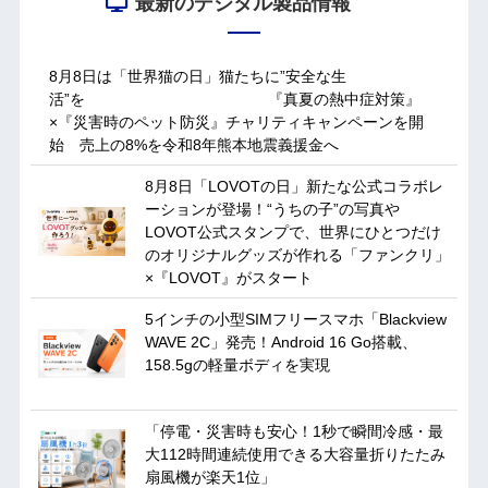
最新のデジタル製品情報
8月8日は「世界猫の日」猫たちに”安全な生
活”を 『真夏の熱中症対策』
×『災害時のペット防災』チャリティキャンペーンを開
始 売上の8%を令和8年熊本地震義援金へ
8月8日「LOVOTの日」新たな公式コラボレ
ーションが登場！“うちの子”の写真や
LOVOT公式スタンプで、世界にひとつだけ
のオリジナルグッズが作れる「ファンクリ」
×『LOVOT』がスタート
5インチの小型SIMフリースマホ「Blackview
WAVE 2C」発売！Android 16 Go搭載、
158.5gの軽量ボディを実現
「停電・災害時も安心！1秒で瞬間冷感・最
大112時間連続使用できる大容量折りたたみ
扇風機が楽天1位」