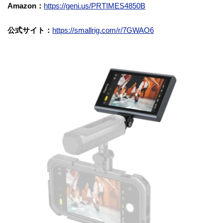
Amazon：
https://geni.us/PRTIMES4850B
公式サイト：
https://smallrig.com/r/7GWAO6