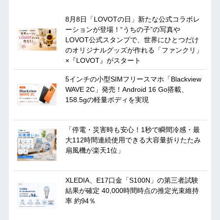
8月8日「LOVOTの日」新たな公式コラボレ
ーションが登場！“うちの子”の写真や
LOVOT公式スタンプで、世界にひとつだけ
のオリジナルグッズが作れる「ファンクリ」
×『LOVOT』がスタート
5インチの小型SIMフリースマホ「Blackview
WAVE 2C」発売！Android 16 Go搭載、
158.5gの軽量ボディを実現
「停電・災害時も安心！1秒で瞬間冷感・最
大112時間連続使用できる大容量折りたたみ
扇風機が楽天1位」
XLEDIA、E17口金「S100N」の第三者試験
結果が確定 40,000時間時点の推定光束維持
率 約94％