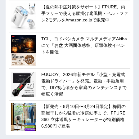
【夏の熱中症対策をサポート】FPURE、両
手フリーで使える腰掛け扇風機・ベルトファ
ン2モデルをAmazon.co.jpで販売中
TCL、ヨドバシカメラ マルチメディアAkiba
にて「お盆 大画面体感祭」店頭体験イベン
トを開催
FUUJOY、2026年新モデル「小型・充電式
電動ドライバー」を発売。電動・手動兼用
で、DIY初心者から家庭のメンテナンスまで
幅広く活躍
【新発売・8月10日〜8月24日限定】梅雨の
部屋干しから猛暑の冷房効率まで。FPURE
360°立体送風サーキュレーターが特別価格
6,980円で登場