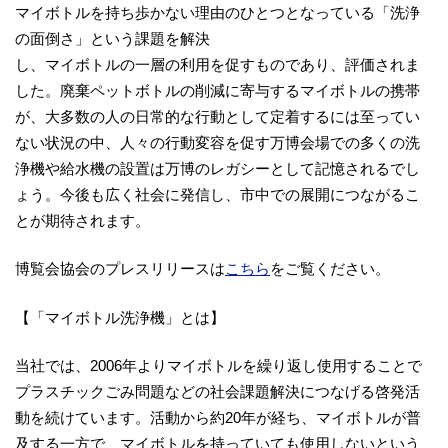
マイボトルを持ち歩かない理由のひとつとなっている「洗浄
の面倒さ」という課題を解決
し、マイボトルの一層の利用を促すものであり、評価されま
した。廃棄ペットボトルの削減に寄与するマイボトルの携帯
が、大多数の人の日常的な行動として定着するには至ってい
ない状況の中、人々の行動変容を促す万博会場での多くの洗
浄機や給水機の設置は万博のレガシーとして記憶されるでし
ょう。今後も広く社会に発信し、市中での展開につながるこ
とが期待されます。
博覧会協会のプレスリリースは
こちら
をご覧ください。
【「マイボトル洗浄機」とは】
当社では、2006年よりマイボトルを繰り返し使用することで
プラスチックごみ問題などの社会課題解決につなげる啓発活
動を続けています。活動から約20年が経ち、マイボトルが普
及する一方で、マイボトルを持っていても使用しないという