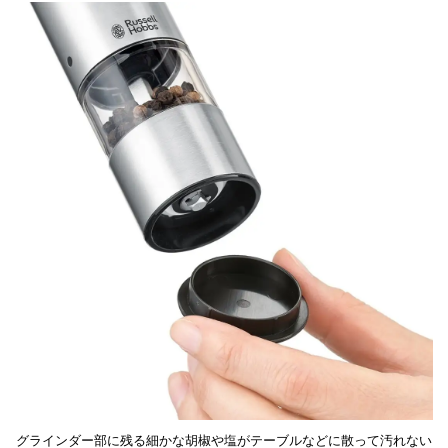
グラインダー部に残る細かな胡椒や塩がテーブルなどに散って汚れない