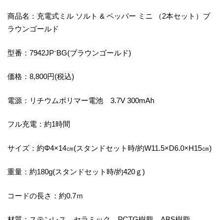
商品名：充電式ミル ソルト & ペッパー ミニ （2本セット）ブ
ラウンゴールド
型番：7942JP⁻BG(ブラウンゴールド)
価格：8,800円(税込)
電源：リチウムポリマー電池 3.7V 300mAh
フル充電：約1時間
サイズ：約Φ4×14㎝(スタンドセット時/約W11.5×D6.0×H15㎝)
重量：約180g(スタンドセット時/約420ｇ)
コードの長さ：約0.7ｍ
材質：ステンレス、セラミック、PCTG樹脂、ABS樹脂