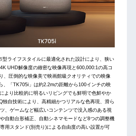
る都市型ライフスタイルに最適化された設計により、狭い
UHD解像度の緻密な映像再現と600,000:1の高コ
により、圧倒的な映像美で映画館級クオリティでの映像
ら、「TK705i」は約2.2mの距離から100インチの映
高輝度により比較的に明るいリビングでも鮮明で色鮮やか
nQ独自技術により、高精細かつリアルな色再現、滑ら
ツ、ゲームなど幅広いコンテンツで没入感のある視
や自動台形補正、自動シネマモードなど8つの調整機
専用スタンド(別売り)による自由度の高い設置が可