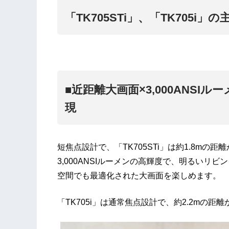
「TK705STi」、「TK705i」
■近距離大画面×3,000ANS
現
短焦点設計で、「TK705STi」は約1.8mの
3,000ANSIルーメンの高輝度で、明るい
空間でも最適化された大画面を楽しめます。
「TK705i」は通常焦点設計で、約2.2mの距