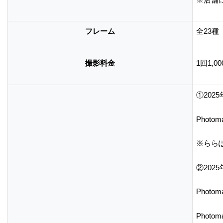
フレーム
全23種
撮影料金
1回1,
①2025
Photo
※ららぽ
②2025
Photo
Photo