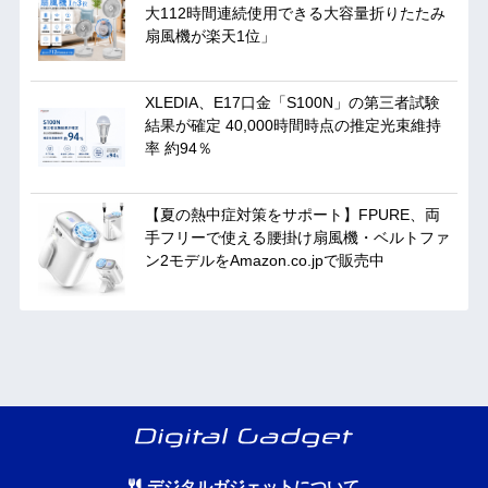
大112時間連続使用できる大容量折りたたみ
扇風機が楽天1位」
XLEDIA、E17口金「S100N」の第三者試験
結果が確定 40,000時間時点の推定光束維持
率 約94％
【夏の熱中症対策をサポート】FPURE、両
手フリーで使える腰掛け扇風機・ベルトファ
ン2モデルをAmazon.co.jpで販売中
デジタルガジェットについて