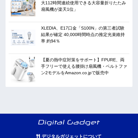
大112時間連続使用できる大容量折りたたみ
扇風機が楽天1位」
XLEDIA、E17口金「S100N」の第三者試験
結果が確定 40,000時間時点の推定光束維持
率 約94％
【夏の熱中症対策をサポート】FPURE、両
手フリーで使える腰掛け扇風機・ベルトファ
ン2モデルをAmazon.co.jpで販売中
デジタルガジェットについて