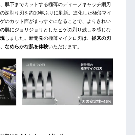
、肌下までカットする極薄のディープキャッチ網刃
の深剃り刃を約10年ぶりに刷新。進化した極薄マイ
ゲのカット面がまっすぐになることで、よりきれい
の肌にジョリジョリとしたヒゲの剃り残しを感じな
実現
しました。新開発の極薄マイクロ刃は、
従来の刃
で、なめらかな肌を体験
いただけます。