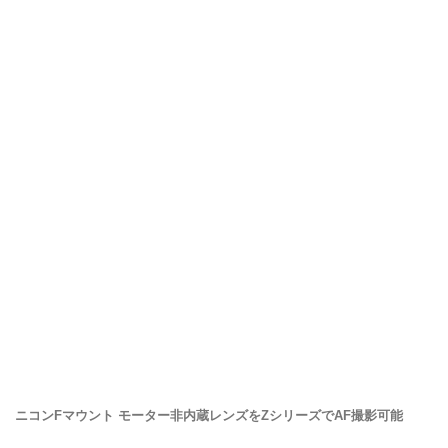
ニコンFマウント モーター非内蔵レンズをZシリーズでAF撮影可能