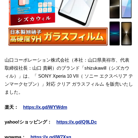
山口コーポレーション株式会社（本社：山口県美祢市、代表
取締役社長：山口 貴嗣）のブランド「shizukawill（シズカウ
ィル）」は、「 SONY Xperia 10 VII（ ソニー エクスペリア テ
ンマークセブン）」対応 クリア ガラスフィルム を販売いたし
ました。
楽天：
https://x.gd/WYWdm
yahoo!ショッピング：
https://x.gd/Q9LDc
wowma：
https://x.gd/W7Xxq