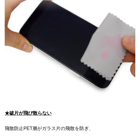
★破片が飛び散らない
飛散防止PET層がガラス片の飛散を防ぎ、